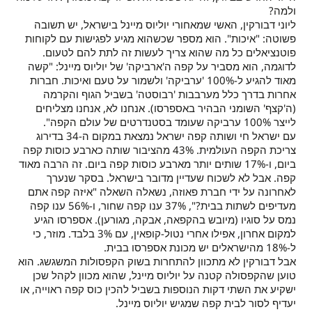
ולמה?
ליוני דבורקין, האשי שמאחורי יוליוס מיינל בישראל, יש תשובה
פשוטה: "איכות". הוא מספר שכשהוא מגיע לפגישות עם לקוחות
פוטנציאלים כל מה שהוא צריך לעשות זה לתת להם לטעום.
לדוגמה, הוא מסביר על קפה ה'ארביקה' של יוליוס מיינל: "קשה
מאוד להגיע ל-100% 'ערביקה' ולשמור על טעם ואיכות. חברות
אחרות בדרך כלל מערבבות 'רבוסטה' בשביל הגוף והקרמה
(ה'קצף' השומני הבהיר באספרסו). אנחנו לא, אנחנו מצליחים
לייצר 100% ערביקה שעומד בסטנדרטים של עולם הקפה".
עם ישראל חי ושותה קפה ישראל נמצאת במקום ה-34 בדירוג
צריכת הקפה העולמית. 43% מהציבור שותה כארבע כוסות קפה
ביום, ו-17% שותים יותר מארבע כוסות קפה ביום. זה הרבה מאוד
קפה. אבל לא לשכוח שעדיין מדובר בישראל. בסקר שנערך
לאחרונה על ידי חברת פאוזה, נשאלה השאלה "איזה קפה אתם
מעדיפים לשתות בבית?", 37% ענו קפה שחור, ו-56% ענו קפה
נמס על סוגיו (מיובש בהקפאה, אבקה, מגורען). אספרסו הגיע
למקום אחרון, אפילו אחרי נטול-קופאין, עם 3% בלבד. מוזר, כי
ל-18% מהישראלים יש מכונת אספרסו בבית.
אבל דבורקין לא מתכוון להתחרות בשוק הקפסולות המשגשג. הוא
טוען שהקפסולה קטנה על יוליוס מיינל, שהוא מכוון לקהל שכן
ישקיע את השתי דקות הנוספות בשביל להכין כוס קפה ראוייה, או
יעדיף לסור לבית קפה שמגיש יוליוס מיינל.