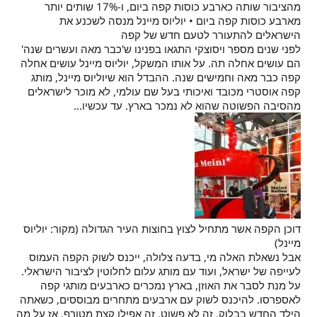
מהציבור שותה כארבע כוסות קפה ביום, ו-17% שותים יותר
מארבע כוסות קפה ביום • יוליוס מיינל מנסה לשכנע את
הישראלים להתעורר לטעם חדש של קפה
לפני שנים מספר ויסוצקי התגאו בפנינו ש'כבר מאה ועשרים שנה'
הם עושים אחלה תה. על אותו המשקל, יוליוס מיינל עושים אחלה
קפה כבר מאה וחמישים שנה. ההבדל הוא שיוליוס מיינל, מותג
קפה אוסטרי מכובד ואיכותי בעל שם עולמי, לא מוכר לישראלים
מהסיבה הפשוטה שהוא לא נמכר בארץ. עד עכשיו…
דוכן הקפה אשר מתחיל לצוץ בחוצות העיר הגדולה (מקור: יוליוס
מיינל)
אבל נשאלת האלה מי, בדעה צלולה, ייכנס לשוק הקפה העמוס
לעייפה של ישראל, ועוד עם מותג עלום לחלוטין לציבור הישראלי.
על מנת לסבר את האוזן, בארץ נמכרים כארבעים מותגי קפה
לאספרסו. להיכנס לשוק עם ארבעים מתחרים מבוססים, כשאתה
הילד החדש בבלוק, זה לא פשוט. זה אפילו קצת מטורף. אז על מה