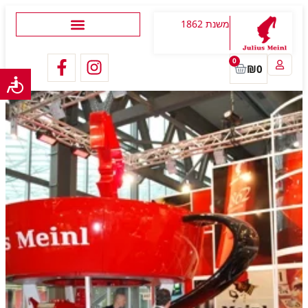
משנת 1862
0
₪
0