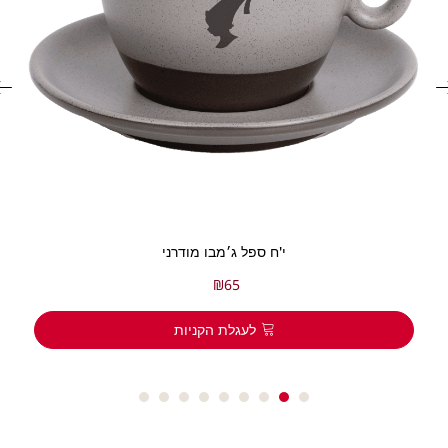
י'ח ספל ג׳מבו מודרני
₪
65
לעגלת הקניות