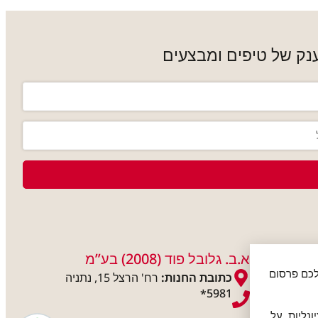
נק של טיפים ומבצעים
א.ב. גלובל פוד (2008) בע”מ
אות לכם פרסום
כתובת החנות:
רח' הרצל 15, נתניה
5981
*
נליות. על