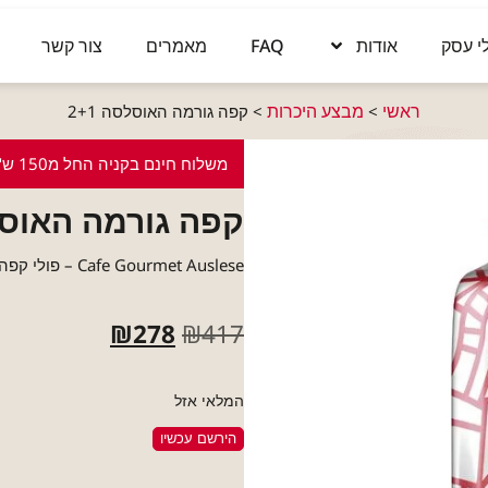
י עסק
אודות
FAQ
מאמרים
צור קשר
ראשי
מבצע היכרות
>
>
קפה גורמה האוסלסה 2+1
משלוח חינם בקניה החל מ150 ש"ח
קפה גורמה האוסלסה
Cafe Gourmet Auslese – פולי קפה 1 kg
₪
278
₪
417
המלאי אזל
הירשם עכשיו