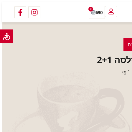
0
₪
0
 2+1