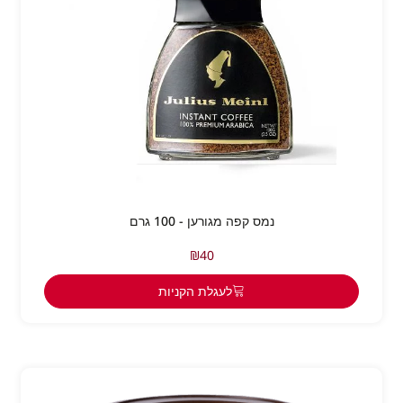
נמס קפה מגורען - 100 גרם
₪
40
לעגלת הקניות