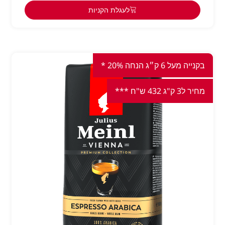
לעגלת הקניות
בקנייה מעל 6 ק״ג הנחה 20% *
מחיר ל3 ק"ג 432 ש"ח ***