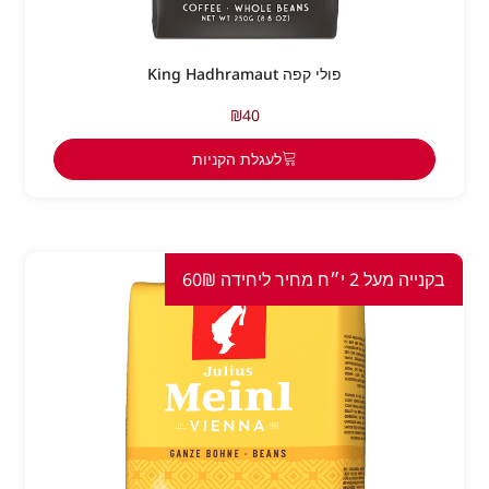
פולי קפה King Hadhramaut
₪
40
לעגלת הקניות
בקנייה מעל 2 י״ח מחיר ליחידה 60₪