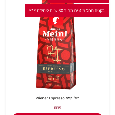
בקניה החל מ 4 יח מחיר 30 ש"ח ליחידה ***
פולי קפה Wiener Espresso
₪
35