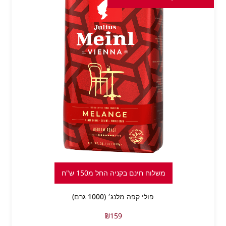
משלוח חינם בקניה החל מ150 ש"ח
פולי קפה מלנג׳ (1000 גרם)
₪
159