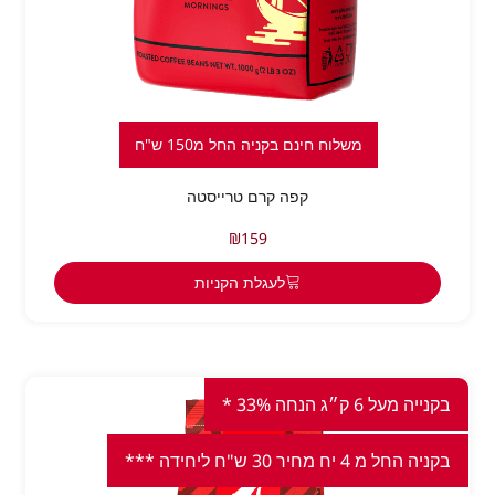
משלוח חינם בקניה החל מ150 ש"ח
קפה קרם טרייסטה
₪
159
לעגלת הקניות
בקנייה מעל 6 ק״ג הנחה 33% *
בקניה החל מ 4 יח מחיר 30 ש"ח ליחידה ***