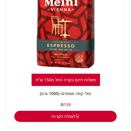
משלוח חינם בקניה החל מ150 ש"ח
פולי קפה אספרסו (1000 גרם)
₪
159
לעגלת הקניות