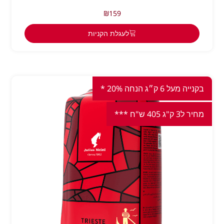
₪
159
לעגלת הקניות
בקנייה מעל 6 ק״ג הנחה 20% *
מחיר ל3 ק"ג 405 ש"ח ***