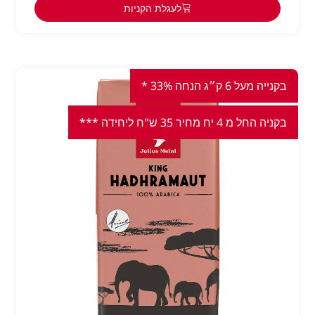
לעגלת הקניות
בקנייה מעל 6 ק״ג הנחה 33% *
בקניה החל מ 4 יח מחיר 35 ש"ח ליחידה ***