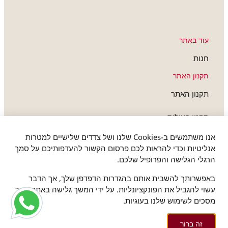
עוד באתר
חנות
תקנון האתר
תקנון האתר
תקנון פעילות
חברים שלנו
אנו משתמשים ב-Cookies שלנו ושל צדדים שלישיים למטרות
אנליטיות וכדי להראות לכם פרסום הקשור להעדפותיכם על סמך
הרגלי הגלישה והפרופיל שלכם.
א.ב. גלובל פוד (2008) בע”מ
באפשרותך להשבית אותם בהגדרות הדפדפן שלך, אך הדבר
כתובת החנות:
רח' הרצל 15, נתניה
5981
עשוי להגביל את הפונקציונליות. על ידי המשך גלישה באתר, הנך
*
מסכים לשימוש שלנו בעוגיות.
זה ברור