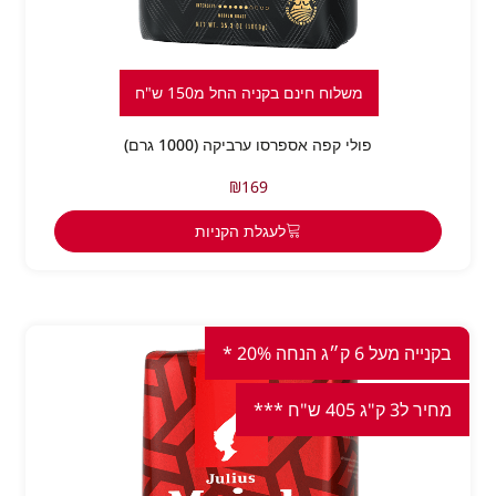
משלוח חינם בקניה החל מ150 ש"ח
פולי קפה אספרסו ערביקה (1000 גרם)
₪
169
לעגלת הקניות
בקנייה מעל 6 ק״ג הנחה 20% *
מחיר ל3 ק"ג 405 ש"ח ***