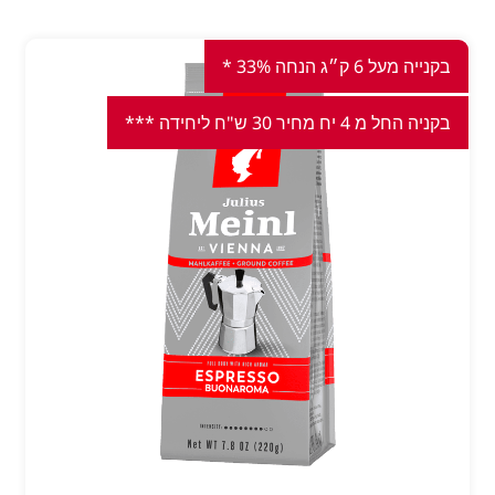
בקנייה מעל 6 ק״ג הנחה 33% *
בקניה החל מ 4 יח מחיר 30 ש"ח ליחידה ***