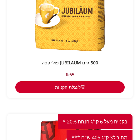
500 גרם JUBILAUM פולי קפה
₪
65
לעגלת הקניות
בקנייה מעל 6 ק״ג הנחה 20% *
מחיר ל3 ק"ג 405 ש"ח ***