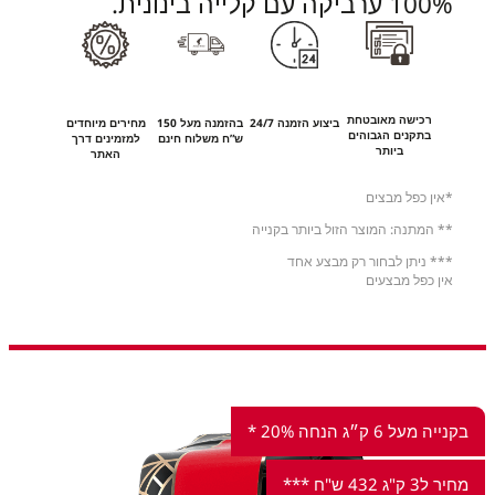
1 ערביקה עם קלייה בינונית.
רכישה מאובטחת
ביצוע הזמנה 24/7
בהזמנה מעל 150
מחירים מיוחדים
בתקנים הגבוהים
ש”ח משלוח חינם
למזמינים דרך
ביותר
האתר
ין כפל מבצים
 המתנה: המוצר הזול ביותר בקנייה
* ניתן לבחור רק מבצע אחד
ן כפל מבצעים
על 6 ק״ג הנחה 20% *
בקני
 432 ש"ח ***
בקניה