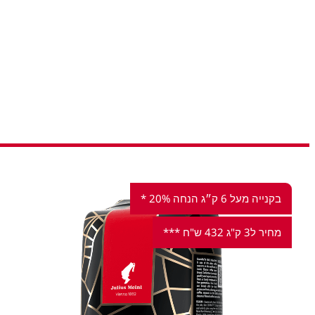
בקנייה מעל 6 ק״ג הנחה 20% *
מחיר ל3 ק"ג 432 ש"ח ***