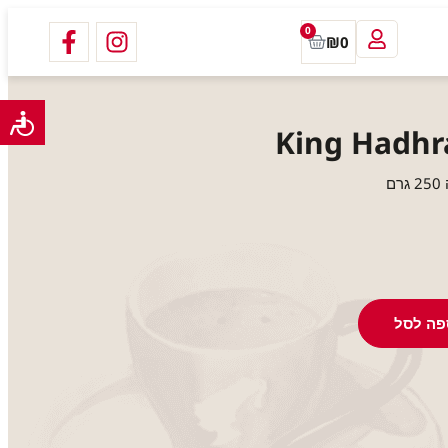
0
₪
0
פה לסל