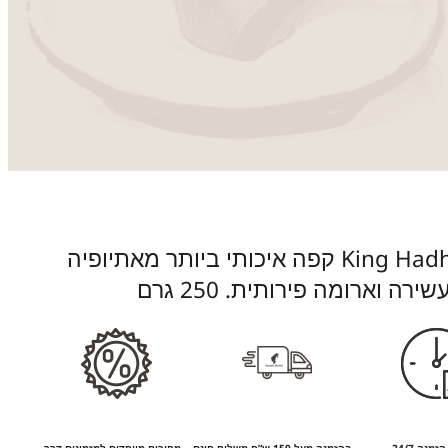
פולי קפה King Hadhramaut UTZ קפה איכותי ביותר מאתיופיה
ה וארומה פירותית. 250 גרם
זמנה 24/7
בהזמנה מעל 150 ש”ח משלוח חינם
מחירים מיוחדים למזמינים דרך