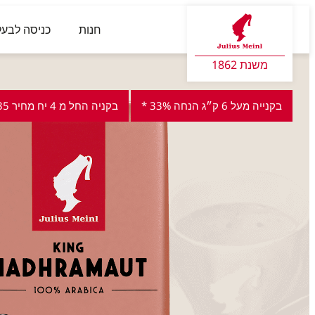
חנות
כניסה לבעל
משנת 1862
בקנייה מעל 6 ק״ג הנחה 33% *
בקניה החל מ 4 יח מחיר 35 ש"ח ליחידה ***