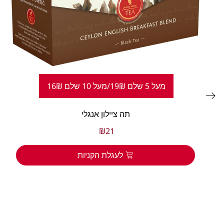
מעל 5 שלם 19₪/מעל 10 שלם 16₪
תה ציילון אנגלי
₪
21
לעגלת הקניות