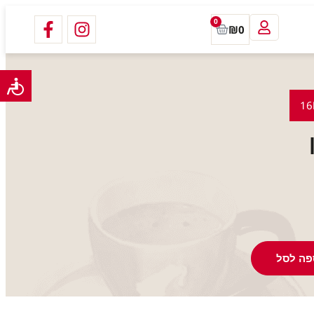
0
₪
0
פה לסל