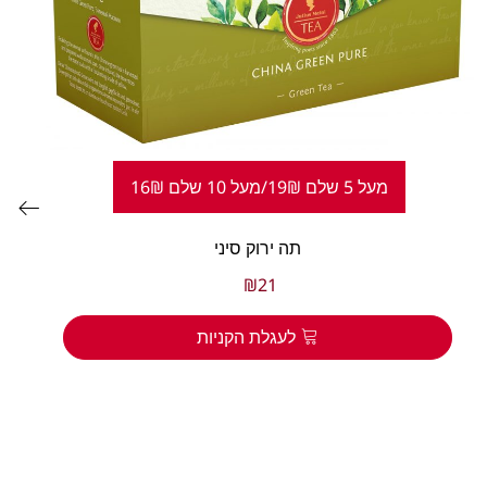
מעל 5 שלם 19₪/מעל 10 שלם 16₪
תה ירוק סיני
₪
21
לעגלת הקניות