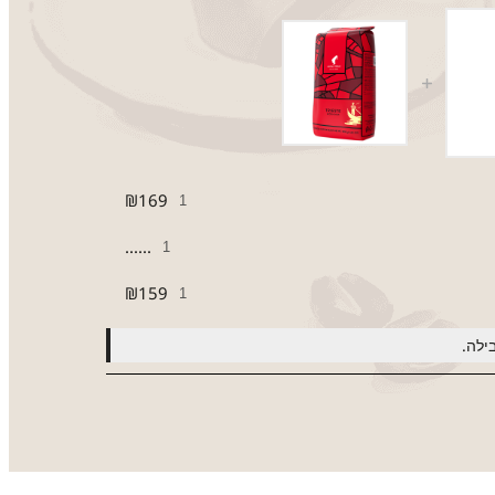
₪
169
......
₪
159
ילה.