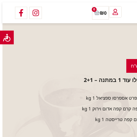
0
₪
0