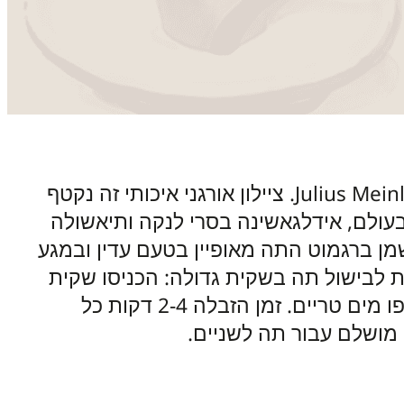
תה אורגני איכותי מבית Julius Meinl. ציילון אורגני איכותי זה נקטף
עולם, אידלגאשינה בסרי לנקה ותיאשולה
שמן ברגמוט התה מאופיין בטעם עדין ובמגע
ת לבישול תה בשקית גדולה: הכניסו שקית
תה לתוך קנקן תה והוסיפו מים טריים. זמן הזבלה 2-4 דקות כל