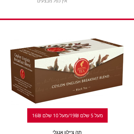
אין כפל מבצעים
מעל 5 שלם 19₪/מעל 10 שלם 16₪
תה ציילון אנגלי