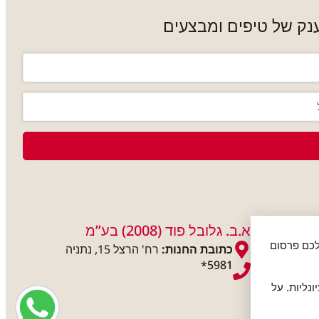
נק של טיפים ומבצעים
א.ב. גלובל פוד (2008) בע”מ
אות לכם פרסום
כתובת החנות:
רח' הרצל 15, נתניה
5981
*
נליות. על